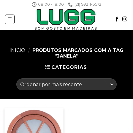
Skip
08:00 - 18:00
(21) 99211-6572
to
content
INÍCIO
/
PRODUTOS MARCADOS COM A TAG
“JANELA”
CATEGORIAS