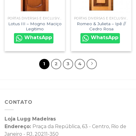
PORTAS DIVERSAS E EXCLUSIVAS
PORTAS DIVERSAS E EXCLUSIVAS
Lotus III – Mogno Maciço
Romeo & Julieta – Ipê //
Legitimo
Cedro Rosa
WhatsApp
WhatsApp
1
2
3
4
CONTATO
Loja Lugg Madeiras
Endereço:
Praça da República, 63 - Centro, Rio de
Janeiro - RJ, 20211-350