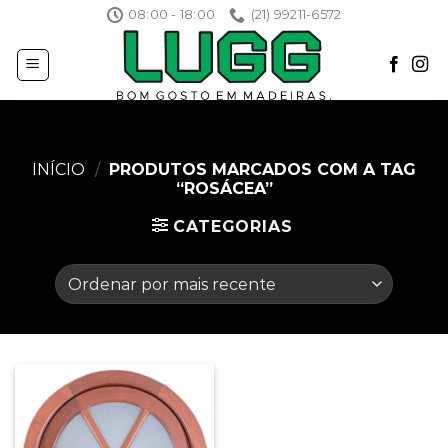
Skip
08:00 - 18:00
(21) 99211-6572
to
content
INÍCIO
/
PRODUTOS MARCADOS COM A TAG
“ROSÁCEA”
CATEGORIAS