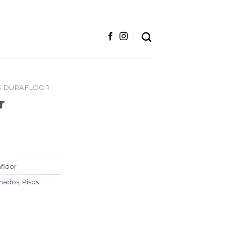
S DURAFLOOR
r
floor
inados
,
Pisos