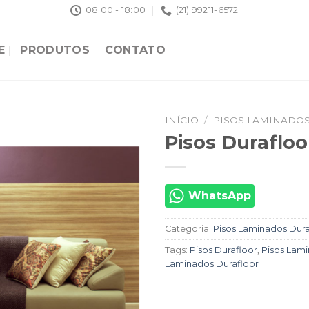
08:00 - 18:00
(21) 99211-6572
E
PRODUTOS
CONTATO
INÍCIO
/
PISOS LAMINADO
Pisos Durafloo
WhatsApp
Categoria:
Pisos Laminados Dura
Tags:
Pisos Durafloor
,
Pisos Lam
Laminados Durafloor