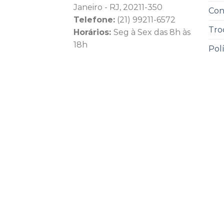
Janeiro - RJ, 20211-350
Con
Telefone:
(21) 99211-6572
Tro
Horários:
Seg à Sex das 8h às
18h
Pol